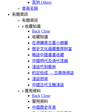
其他 Others
會員名錄
有關資訊
有關資訊
收藏知識
8
Back
Close
收藏知識
在港購買古董小錦囊
歷史文化蘊藏豐厚財富
略談中國書畫收藏
中國明代及清代漆器
淺談竹刻藝術
約定俗成 — 古典傢俱談
淺談邢窯
中國古代玉雕淺談
實用資料
6
Back
Close
實用資料
中國歷史年表