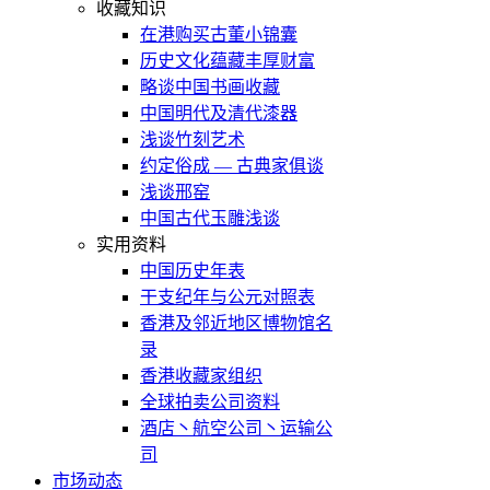
收藏知识
在港购买古董小锦囊
历史文化蕴藏丰厚财富
略谈中国书画收藏
中国明代及清代漆器
浅谈竹刻艺术
约定俗成 — 古典家俱谈
浅谈邢窑
中国古代玉雕浅谈
实用资料
中国历史年表
干支纪年与公元对照表
香港及邻近地区博物馆名
录
香港收藏家组织
全球拍卖公司资料
酒店丶航空公司丶运输公
司
市场动态