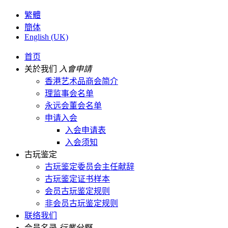
繁體
簡体
English (UK)
首页
关於我们
入會申請
香港艺术品商会简介
理监事会名单
永远会董会名单
申请入会
入会申请表
入会须知
古玩鉴定
古玩鉴定委员会主任献辞
古玩鉴定证书样本
会员古玩鉴定规则
非会员古玩鉴定规则
联络我们
会员名录
行業分野