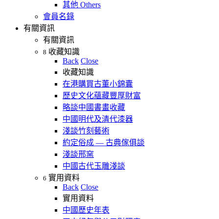
其他 Others
會員名錄
有關資訊
有關資訊
收藏知識
8
Back
Close
收藏知識
在港購買古董小錦囊
歷史文化蘊藏豐厚財富
略談中國書畫收藏
中國明代及清代漆器
淺談竹刻藝術
約定俗成 — 古典傢俱談
淺談邢窯
中國古代玉雕淺談
實用資料
6
Back
Close
實用資料
中國歷史年表