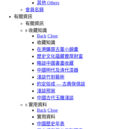
其他 Others
會員名錄
有關資訊
有關資訊
收藏知識
8
Back
Close
收藏知識
在港購買古董小錦囊
歷史文化蘊藏豐厚財富
略談中國書畫收藏
中國明代及清代漆器
淺談竹刻藝術
約定俗成 — 古典傢俱談
淺談邢窯
中國古代玉雕淺談
實用資料
6
Back
Close
實用資料
中國歷史年表