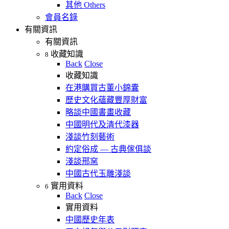
其他 Others
會員名錄
有關資訊
有關資訊
收藏知識
8
Back
Close
收藏知識
在港購買古董小錦囊
歷史文化蘊藏豐厚財富
略談中國書畫收藏
中國明代及清代漆器
淺談竹刻藝術
約定俗成 — 古典傢俱談
淺談邢窯
中國古代玉雕淺談
實用資料
6
Back
Close
實用資料
中國歷史年表