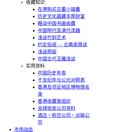
收藏知识
在港购买古董小锦囊
历史文化蕴藏丰厚财富
略谈中国书画收藏
中国明代及清代漆器
浅谈竹刻艺术
约定俗成 — 古典家俱谈
浅谈邢窑
中国古代玉雕浅谈
实用资料
中国历史年表
干支纪年与公元对照表
香港及邻近地区博物馆名
录
香港收藏家组织
全球拍卖公司资料
酒店丶航空公司丶运输公
司
市场动态