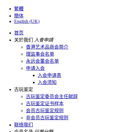
繁體
簡体
English (UK)
首页
关於我们
入會申請
香港艺术品商会简介
理监事会名单
永远会董会名单
申请入会
入会申请表
入会须知
古玩鉴定
古玩鉴定委员会主任献辞
古玩鉴定证书样本
会员古玩鉴定规则
非会员古玩鉴定规则
联络我们
会员名录
行業分野