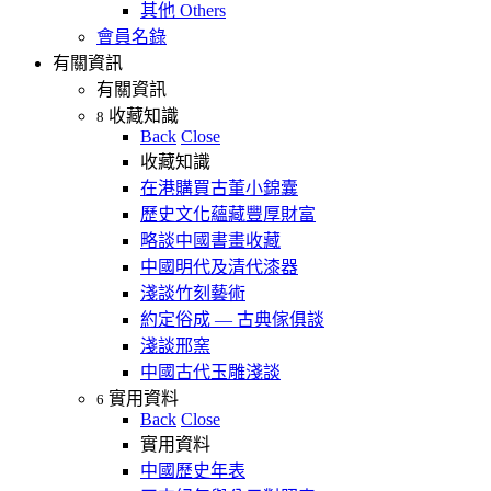
其他 Others
會員名錄
有關資訊
有關資訊
收藏知識
8
Back
Close
收藏知識
在港購買古董小錦囊
歷史文化蘊藏豐厚財富
略談中國書畫收藏
中國明代及清代漆器
淺談竹刻藝術
約定俗成 — 古典傢俱談
淺談邢窯
中國古代玉雕淺談
實用資料
6
Back
Close
實用資料
中國歷史年表