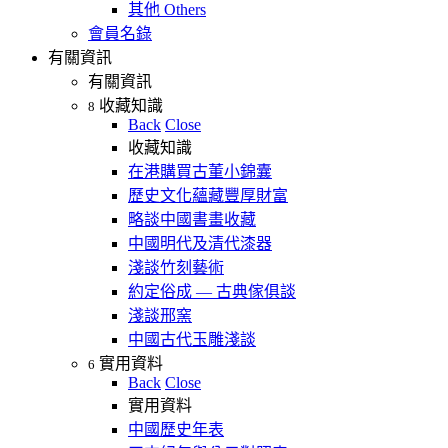
其他 Others
會員名錄
有關資訊
有關資訊
收藏知識
8
Back
Close
收藏知識
在港購買古董小錦囊
歷史文化蘊藏豐厚財富
略談中國書畫收藏
中國明代及清代漆器
淺談竹刻藝術
約定俗成 — 古典傢俱談
淺談邢窯
中國古代玉雕淺談
實用資料
6
Back
Close
實用資料
中國歷史年表