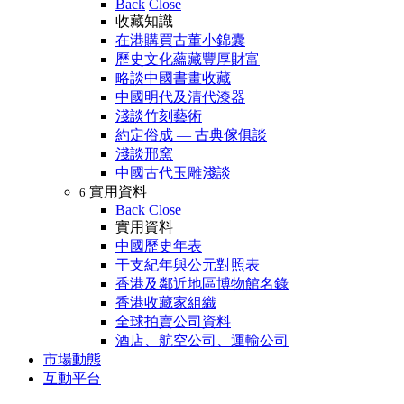
Back
Close
收藏知識
在港購買古董小錦囊
歷史文化蘊藏豐厚財富
略談中國書畫收藏
中國明代及清代漆器
淺談竹刻藝術
約定俗成 — 古典傢俱談
淺談邢窯
中國古代玉雕淺談
實用資料
6
Back
Close
實用資料
中國歷史年表
干支紀年與公元對照表
香港及鄰近地區博物館名錄
香港收藏家組織
全球拍賣公司資料
酒店、航空公司、運輸公司
市場動態
互動平台