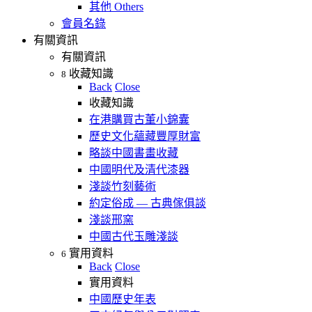
其他 Others
會員名錄
有關資訊
有關資訊
收藏知識
8
Back
Close
收藏知識
在港購買古董小錦囊
歷史文化蘊藏豐厚財富
略談中國書畫收藏
中國明代及清代漆器
淺談竹刻藝術
約定俗成 — 古典傢俱談
淺談邢窯
中國古代玉雕淺談
實用資料
6
Back
Close
實用資料
中國歷史年表