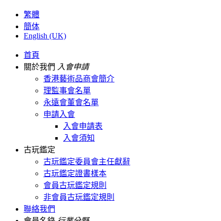
繁體
簡体
English (UK)
首頁
關於我們
入會申請
香港藝術品商會簡介
理監事會名單
永遠會董會名單
申請入會
入會申請表
入會須知
古玩鑑定
古玩鑑定委員會主任獻辭
古玩鑑定證書樣本
會員古玩鑑定規則
非會員古玩鑑定規則
聯絡我們
會員名錄
行業分野