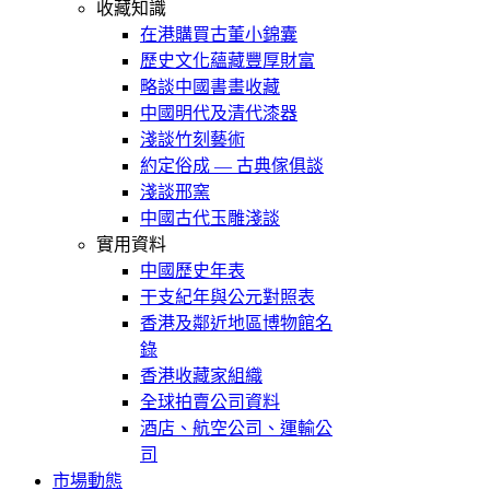
收藏知識
在港購買古董小錦囊
歷史文化蘊藏豐厚財富
略談中國書畫收藏
中國明代及清代漆器
淺談竹刻藝術
約定俗成 — 古典傢俱談
淺談邢窯
中國古代玉雕淺談
實用資料
中國歷史年表
干支紀年與公元對照表
香港及鄰近地區博物館名
錄
香港收藏家組織
全球拍賣公司資料
酒店、航空公司、運輸公
司
市場動態