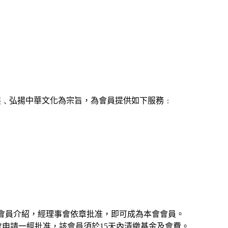
發展﹑弘揚中華文化為宗旨，為會員提供如下服務﹕
會員介紹，經理事會依章批准，即可成為本會會員。
申請一經批准，該會員須於15天內清繳基金及會費。