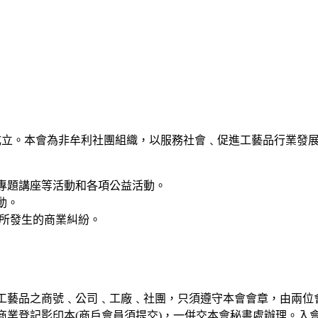
港註冊成立。本會為非牟利社團組織，以服務社會﹑促進工藝品行業
專題講座等活動和各項公益活動。
動。
所發生的商業糾紛。
玩工藝品之商號﹑公司﹑工廠﹑社團，只須遵守本會會章，由兩位
業登記影印本(商戶會員須提交)，一併交本會秘書處辦理。入會