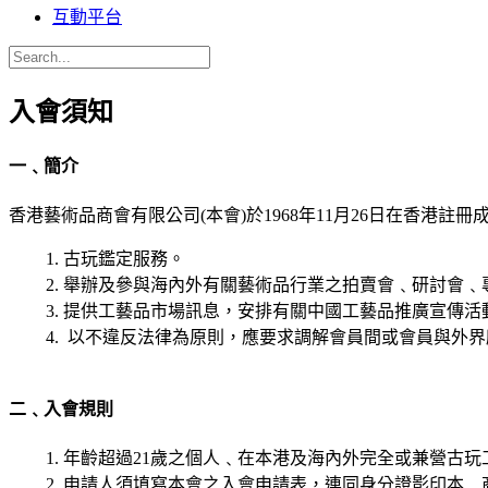
互動平台
入會須知
一﹑簡介
香港藝術品商會有限公司(本會)於1968年11月26日在香
古玩鑑定服務。
舉辦及參與海內外有關藝術品行業之拍賣會﹑研討會﹑
提供工藝品市場訊息，安排有關中國工藝品推廣宣傳活
以不違反法律為原則，應要求調解會員間或會員與外界
二﹑入會規則
年齡超過21歲之個人﹑在本港及海內外完全或兼營古
申請人須填寫本會之入會申請表，連同身分證影印本﹑商