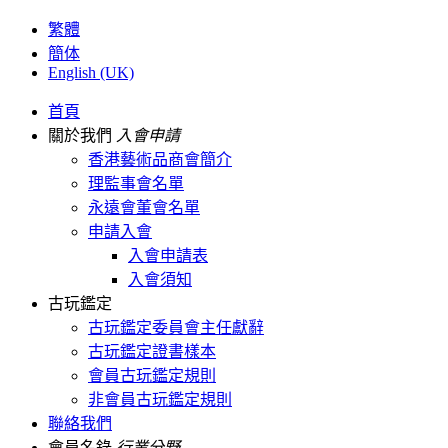
繁體
簡体
English (UK)
首頁
關於我們
入會申請
香港藝術品商會簡介
理監事會名單
永遠會董會名單
申請入會
入會申請表
入會須知
古玩鑑定
古玩鑑定委員會主任獻辭
古玩鑑定證書樣本
會員古玩鑑定規則
非會員古玩鑑定規則
聯絡我們
會員名錄
行業分野