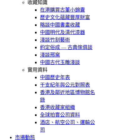
收藏知識
在港購買古董小錦囊
歷史文化蘊藏豐厚財富
略談中國書畫收藏
中國明代及清代漆器
淺談竹刻藝術
約定俗成 — 古典傢俱談
淺談邢窯
中國古代玉雕淺談
實用資料
中國歷史年表
干支紀年與公元對照表
香港及鄰近地區博物館名
錄
香港收藏家組織
全球拍賣公司資料
酒店、航空公司、運輸公
司
市場動態