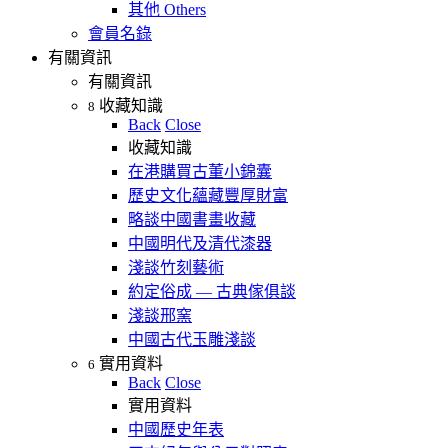
其他 Others
會員名錄
有關資訊
有關資訊
收藏知識
8
Back
Close
收藏知識
在港購買古董小錦囊
歷史文化蘊藏豐厚財富
略談中國書畫收藏
中國明代及清代漆器
淺談竹刻藝術
約定俗成 — 古典傢俱談
淺談邢窯
中國古代玉雕淺談
實用資料
6
Back
Close
實用資料
中國歷史年表