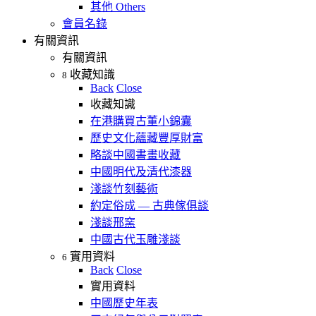
其他 Others
會員名錄
有關資訊
有關資訊
收藏知識
8
Back
Close
收藏知識
在港購買古董小錦囊
歷史文化蘊藏豐厚財富
略談中國書畫收藏
中國明代及清代漆器
淺談竹刻藝術
約定俗成 — 古典傢俱談
淺談邢窯
中國古代玉雕淺談
實用資料
6
Back
Close
實用資料
中國歷史年表