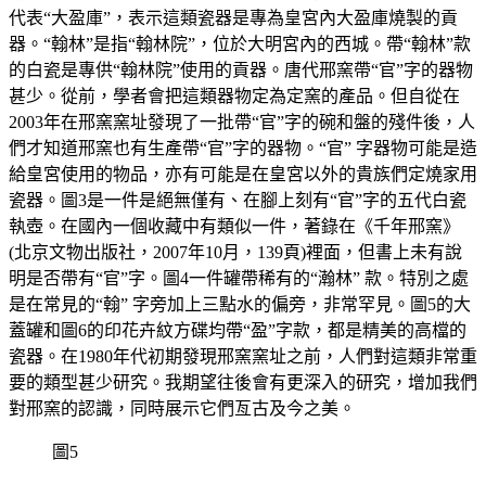
代表“大盈庫”，表示這類瓷器是專為皇宮內大盈庫燒製的貢
器。“翰林”是指“翰林院”，位於大明宮內的西城。帶“翰林”款
的白瓷是專供“翰林院”使用的貢器。唐代邢窯帶“官”字的器物
甚少。從前，學者會把這類器物定為定窯的產品。但自從在
2003年在邢窯窯址發現了一批帶“官”字的碗和盤的殘件後，人
們才知道邢窯也有生產帶“官”字的器物。“官” 字器物可能是造
給皇宮使用的物品，亦有可能是在皇宮以外的貴族們定燒家用
瓷器。圖3是一件是絕無僅有、在腳上刻有“官”字的五代白瓷
執壺。在國內一個收藏中有類似一件，著錄在《千年邢窯》
(北京文物出版社，2007年10月，139頁)裡面，但書上未有說
明是否帶有“官”字。圖4一件罐帶稀有的“瀚林” 款。特別之處
是在常見的“翰” 字旁加上三點水的偏旁，非常罕見。圖5的大
蓋罐和圖6的印花卉紋方碟均帶“盈”字款，都是精美的高檔的
瓷器。在1980年代初期發現邢窯窯址之前，人們對這類非常重
要的類型甚少研究。我期望往後會有更深入的研究，增加我們
對邢窯的認識，同時展示它們亙古及今之美。
圖5