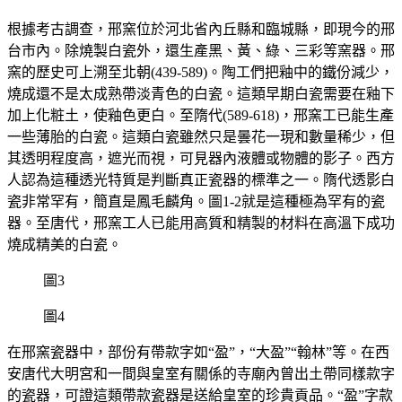
根據考古調查，邢窯位於河北省內丘縣和臨城縣，即現今的邢
台市內。除燒製白瓷外，還生產黑、黃、綠、三彩等窯器。邢
窯的歷史可上溯至北朝(439-589)。陶工們把釉中的鐵份減少，
燒成還不是太成熟帶淡青色的白瓷。這類早期白瓷需要在釉下
加上化粧土，使釉色更白。至隋代(589-618)，邢窯工已能生產
一些薄胎的白瓷。這類白瓷雖然只是曇花一現和數量稀少，但
其透明程度高，遮光而視，可見器內液體或物體的影子。西方
人認為這種透光特質是判斷真正瓷器的標準之一。隋代透影白
瓷非常罕有，簡直是鳳毛麟角。圖1-2就是這種極為罕有的瓷
器。至唐代，邢窯工人已能用高質和精製的材料在高溫下成功
燒成精美的白瓷。
圖3
圖4
在邢窯瓷器中，部份有帶款字如“盈”，“大盈”“翰林”等。在西
安唐代大明宮和一間與皇室有關係的寺廟內曾出土帶同樣款字
的瓷器，可證這類帶款瓷器是送給皇室的珍貴貢品。“盈”字款