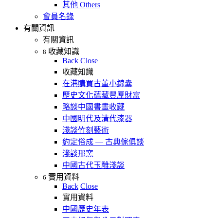
其他 Others
會員名錄
有關資訊
有關資訊
收藏知識
8
Back
Close
收藏知識
在港購買古董小錦囊
歷史文化蘊藏豐厚財富
略談中國書畫收藏
中國明代及清代漆器
淺談竹刻藝術
約定俗成 — 古典傢俱談
淺談邢窯
中國古代玉雕淺談
實用資料
6
Back
Close
實用資料
中國歷史年表