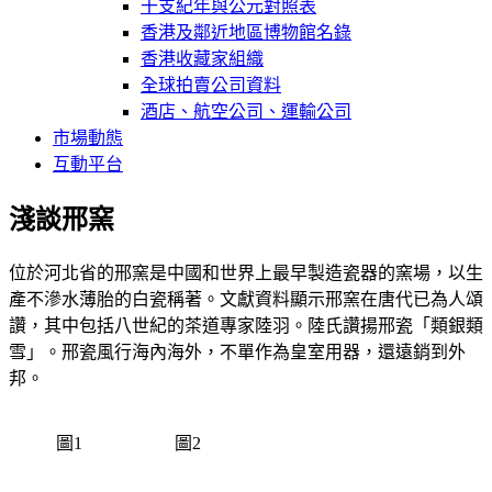
干支紀年與公元對照表
香港及鄰近地區博物館名錄
香港收藏家組織
全球拍賣公司資料
酒店、航空公司、運輸公司
市場動態
互動平台
淺談邢窯
位於河北省的邢窯是中國和世界上最早製造瓷器的窯場，以生
產不滲水薄胎的白瓷稱著。文獻資料顯示邢窯在唐代已為人頌
讚，其中包括八世紀的茶道專家陸羽。陸氏讚揚邢瓷「類銀類
雪」。邢瓷風行海內海外，不單作為皇室用器，還遠銷到外
邦。
圖1
圖2