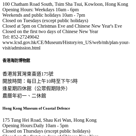
100 Chatham Road South, Tsim Sha Tsui, Kowloon, Hong Kong
Opening Hours: Weekdays 10am - 6pm
Weekends and public holidays 10am - 7pm
Closed on Tuesdays (except public holidays)
Closed at 5pm on Christmas Eve and Chinese New Year's Eve
Closed on the first two days of Chinese New Year
Tel: 852-27249042
www.lcsd.gov.hk/CE/Museum/History/en_US/web/mh/plan-your-
visit/admission.html
香港海防博物館
香港筲箕灣東喜道175號
開放時間：每日上午10時至下午5時
逢星期四休館（公眾假期除外）
農曆年初一、二休館
Hong Kong Museum of Coastal Defence
175 Tung Hei Road, Shau Kei Wan, Hong Kong
Opening Hours:Daily 10am - 5pm
Closed on Thursdays (except public holidays)