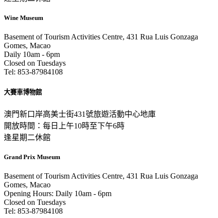
Wine Museum
Basement of Tourism Activities Centre, 431 Rua Luis Gonzaga
Gomes, Macao
Daily 10am - 6pm
Closed on Tuesdays
Tel: 853-87984108
大賽車博物館
澳門新口岸高美士街431號旅遊活動中心地庫
開放時間：每日上午10時至下午6時
逢星期二休館
Grand Prix Museum
Basement of Tourism Activities Centre, 431 Rua Luis Gonzaga
Gomes, Macao
Opening Hours: Daily 10am - 6pm
Closed on Tuesdays
Tel: 853-87984108