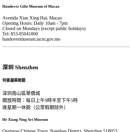
Handover Gifts Museum of Macao
Avenida Xian Xing Hai, Macao
Opening Hours: Daily 10am - 7pm
Closed on Mondays (except public holidays)
Tel: 853-85041800
handovermuseum.iacm.gov.mo
深圳 Shenzhen
何香凝美術館
深圳南山區華僑城
開放時間：每日上午9時半至下午5時
逢星期一休館（公眾假期除外）
He Xiang Ning Art Museum
Overseas Chinese Town, Nanshan District, Shenzhen 518053