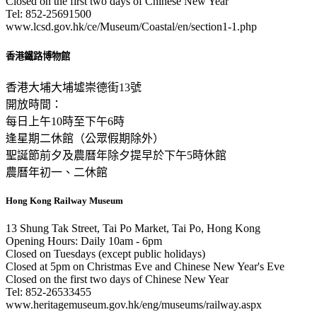
Closed on the first two days of Chinese New Year
Tel: 852-25691500
www.lcsd.gov.hk/ce/Museum/Coastal/en/section1-1.php
香港鐵路博物館
香港大埔大埔墟崇德街13號
開放時間：
每日上午10時至下午6時
逢星期二休館（公眾假期除外）
聖誕節前夕及農曆年除夕提早於下午5時休館
農曆年初一、二休館
Hong Kong Railway Museum
13 Shung Tak Street, Tai Po Market, Tai Po, Hong Kong
Opening Hours: Daily 10am - 6pm
Closed on Tuesdays (except public holidays)
Closed at 5pm on Christmas Eve and Chinese New Year's Eve
Closed on the first two days of Chinese New Year
Tel: 852-26533455
www.heritagemuseum.gov.hk/eng/museums/railway.aspx