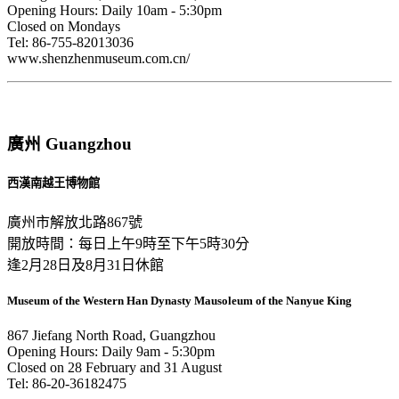
Opening Hours: Daily 10am - 5:30pm
Closed on Mondays
Tel: 86-755-82013036
www.shenzhenmuseum.com.cn/
廣州 Guangzhou
西漢南越王博物館
廣州市解放北路867號
開放時間：每日上午9時至下午5時30分
逢2月28日及8月31日休館
Museum of the Western Han Dynasty Mausoleum of the Nanyue King
867 Jiefang North Road, Guangzhou
Opening Hours: Daily 9am - 5:30pm
Closed on 28 February and 31 August
Tel: 86-20-36182475