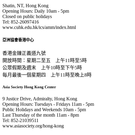
Shatin, NT, Hong Kong
Opening Hours: Daily 10am - 5pm
Closed on public holidays
Tel: 852-26097416
www.cuhk.edu.hk/ics/amm/index.html
亞洲協會香港中心
香港金鐘正義道九號
開放時間：星期二至五 上午11時至5時
公眾假期及週末 上午10時至下午5時
每月最後一個星期四 上午11時至晚上8時
Asia Society Hong Kong Center
9 Justice Drive, Admiralty, Hong Kong
Opening Hours: Tuesdays - Fridays 11am - 5pm
Public Holidays and Weekends 10am - 5pm
Last Thursday of the month 11am - 8pm
Tel: 852-21039511
www.asiasociety.org/hong-kong