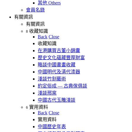
其他 Others
會員名錄
有關資訊
有關資訊
收藏知識
8
Back
Close
收藏知識
在港購買古董小錦囊
歷史文化蘊藏豐厚財富
略談中國書畫收藏
中國明代及清代漆器
淺談竹刻藝術
約定俗成 — 古典傢俱談
淺談邢窯
中國古代玉雕淺談
實用資料
6
Back
Close
實用資料
中國歷史年表