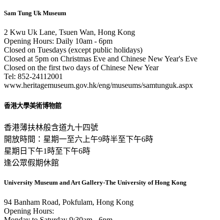
Sam Tung Uk Museum
2 Kwu Uk Lane, Tsuen Wan, Hong Kong
Opening Hours: Daily 10am - 6pm
Closed on Tuesdays (except public holidays)
Closed at 5pm on Christmas Eve and Chinese New Year's Eve
Closed on the first two days of Chinese New Year
Tel: 852-24112001
www.heritagemuseum.gov.hk/eng/museums/samtunguk.aspx
香港大學美術博物館
香港薄扶林般含道九十四號
開放時間：星期一至六上午9時半至下午6時
星期日下午1時至下午6時
逢公眾假期休館
University Museum and Art Gallery-The University of Hong Kong
94 Banham Road, Pokfulam, Hong Kong
Opening Hours:
Monday to Saturday 9:30am - 6pm