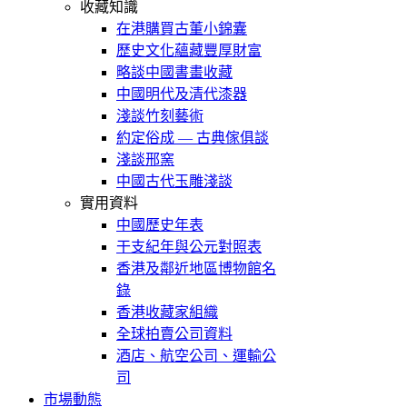
收藏知識
在港購買古董小錦囊
歷史文化蘊藏豐厚財富
略談中國書畫收藏
中國明代及清代漆器
淺談竹刻藝術
約定俗成 — 古典傢俱談
淺談邢窯
中國古代玉雕淺談
實用資料
中國歷史年表
干支紀年與公元對照表
香港及鄰近地區博物館名
錄
香港收藏家組織
全球拍賣公司資料
酒店、航空公司、運輸公
司
市場動態