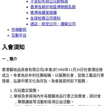
干支紀年與公元對照表
香港及鄰近地區博物館名錄
香港收藏家組織
全球拍賣公司資料
酒店、航空公司、運輸公司
市場動態
互動平台
入會須知
一﹑簡介
香港藝術品商會有限公司(本會)於1968年11月26日在香港註冊
成立。本會為非牟利社團組織，以服務社會﹑促進工藝品行業
發展﹑弘揚中華文化為宗旨，為會員提供如下服務﹕
古玩鑑定服務。
舉辦及參與海內外有關藝術品行業之拍賣會﹑研討會
﹑專題講座等活動和各項公益活動。