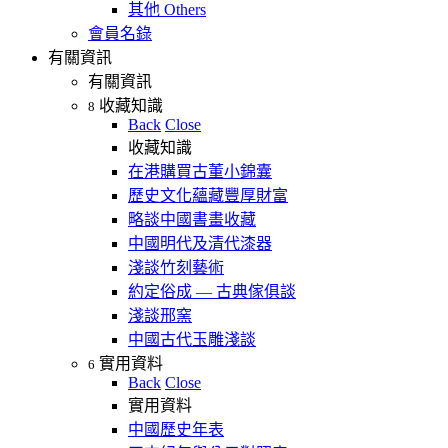
其他 Others
會員名錄
有關資訊
有關資訊
收藏知識
8
Back
Close
收藏知識
在港購買古董小錦囊
歷史文化蘊藏豐厚財富
略談中國書畫收藏
中國明代及清代漆器
淺談竹刻藝術
約定俗成 — 古典傢俱談
淺談邢窯
中國古代玉雕淺談
實用資料
6
Back
Close
實用資料
中國歷史年表