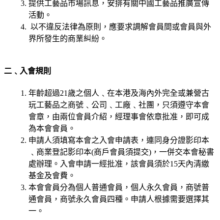
提供工藝品市場訊息，安排有關中國工藝品推廣宣傳
活動。
以不違反法律為原則，應要求調解會員間或會員與外
界所發生的商業糾紛。
二﹑入會規則
年齡超過21歲之個人﹑在本港及海內外完全或兼營古
玩工藝品之商號﹑公司﹑工廠﹑社團，只須遵守本會
會章，由兩位會員介紹，經理事會依章批准，即可成
為本會會員。
申請人須填寫本會之入會申請表，連同身分證影印本
﹑商業登記影印本(商戶會員須提交)，一併交本會秘書
處辦理。入會申請一經批准，該會員須於15天內清繳
基金及會費。
本會會員分為個人普通會員，個人永久會員，商號普
通會員，商號永久會員四種。申請人根據需要選擇其
一。