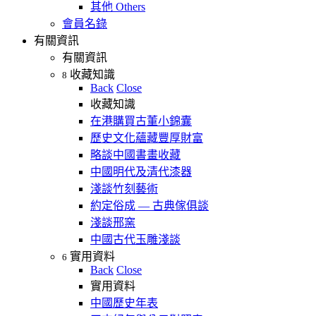
其他 Others
會員名錄
有關資訊
有關資訊
收藏知識
8
Back
Close
收藏知識
在港購買古董小錦囊
歷史文化蘊藏豐厚財富
略談中國書畫收藏
中國明代及清代漆器
淺談竹刻藝術
約定俗成 — 古典傢俱談
淺談邢窯
中國古代玉雕淺談
實用資料
6
Back
Close
實用資料
中國歷史年表