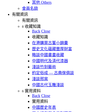
其他 Others
會員名錄
有關資訊
有關資訊
收藏知識
8
Back
Close
收藏知識
在港購買古董小錦囊
歷史文化蘊藏豐厚財富
略談中國書畫收藏
中國明代及清代漆器
淺談竹刻藝術
約定俗成 — 古典傢俱談
淺談邢窯
中國古代玉雕淺談
實用資料
6
Back
Close
實用資料
中國歷史年表