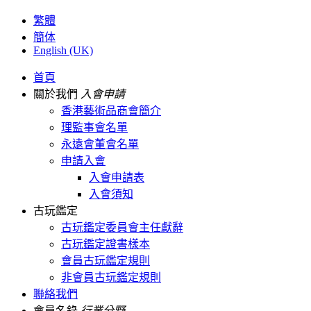
繁體
簡体
English (UK)
首頁
關於我們
入會申請
香港藝術品商會簡介
理監事會名單
永遠會董會名單
申請入會
入會申請表
入會須知
古玩鑑定
古玩鑑定委員會主任獻辭
古玩鑑定證書樣本
會員古玩鑑定規則
非會員古玩鑑定規則
聯絡我們
會員名錄
行業分野