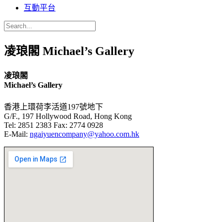
互動平台
凌琅閣 Michael’s Gallery
凌琅閣
Michael’s Gallery
香港上環荷李活道197號地下
G/F., 197 Hollywood Road, Hong Kong
Tel: 2851 2383 Fax: 2774 0928
E-Mail:
ngaiyuencompany@yahoo.com.hk