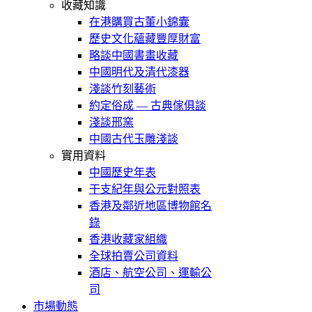
收藏知識
在港購買古董小錦囊
歷史文化蘊藏豐厚財富
略談中國書畫收藏
中國明代及清代漆器
淺談竹刻藝術
約定俗成 — 古典傢俱談
淺談邢窯
中國古代玉雕淺談
實用資料
中國歷史年表
干支紀年與公元對照表
香港及鄰近地區博物館名
錄
香港收藏家組織
全球拍賣公司資料
酒店、航空公司、運輸公
司
市場動態