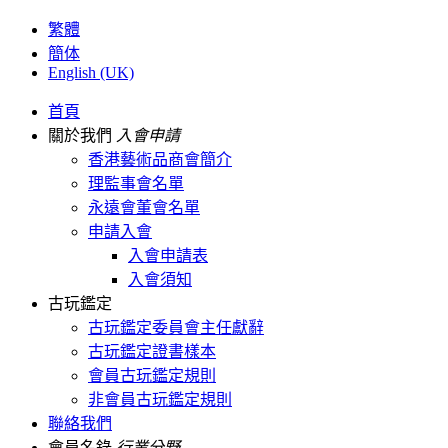
繁體
簡体
English (UK)
首頁
關於我們
入會申請
香港藝術品商會簡介
理監事會名單
永遠會董會名單
申請入會
入會申請表
入會須知
古玩鑑定
古玩鑑定委員會主任獻辭
古玩鑑定證書樣本
會員古玩鑑定規則
非會員古玩鑑定規則
聯絡我們
會員名錄
行業分野