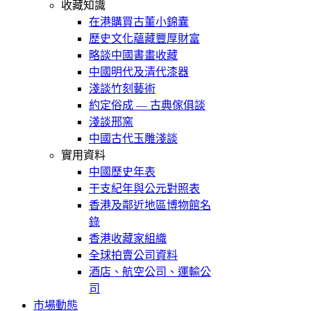
收藏知識
在港購買古董小錦囊
歷史文化蘊藏豐厚財富
略談中國書畫收藏
中國明代及清代漆器
淺談竹刻藝術
約定俗成 — 古典傢俱談
淺談邢窯
中國古代玉雕淺談
實用資料
中國歷史年表
干支紀年與公元對照表
香港及鄰近地區博物館名
錄
香港收藏家組織
全球拍賣公司資料
酒店、航空公司、運輸公
司
市場動態