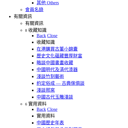
其他 Others
會員名錄
有關資訊
有關資訊
收藏知識
8
Back
Close
收藏知識
在港購買古董小錦囊
歷史文化蘊藏豐厚財富
略談中國書畫收藏
中國明代及清代漆器
淺談竹刻藝術
約定俗成 — 古典傢俱談
淺談邢窯
中國古代玉雕淺談
實用資料
6
Back
Close
實用資料
中國歷史年表