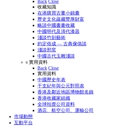
Back
Close
收藏知識
在港購買古董小錦囊
歷史文化蘊藏豐厚財富
略談中國書畫收藏
中國明代及清代漆器
淺談竹刻藝術
約定俗成 — 古典傢俱談
淺談邢窯
中國古代玉雕淺談
實用資料
6
Back
Close
實用資料
中國歷史年表
干支紀年與公元對照表
香港及鄰近地區博物館名錄
香港收藏家組織
全球拍賣公司資料
酒店、航空公司、運輸公司
市場動態
互動平台