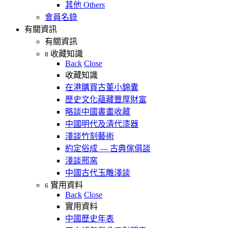
其他 Others
會員名錄
有關資訊
有關資訊
收藏知識
8
Back
Close
收藏知識
在港購買古董小錦囊
歷史文化蘊藏豐厚財富
略談中國書畫收藏
中國明代及清代漆器
淺談竹刻藝術
約定俗成 — 古典傢俱談
淺談邢窯
中國古代玉雕淺談
實用資料
6
Back
Close
實用資料
中國歷史年表