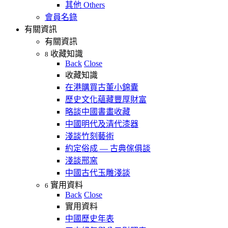
其他 Others
會員名錄
有關資訊
有關資訊
收藏知識
8
Back
Close
收藏知識
在港購買古董小錦囊
歷史文化蘊藏豐厚財富
略談中國書畫收藏
中國明代及清代漆器
淺談竹刻藝術
約定俗成 — 古典傢俱談
淺談邢窯
中國古代玉雕淺談
實用資料
6
Back
Close
實用資料
中國歷史年表