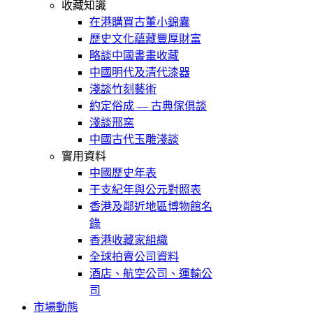
收藏知識
在港購買古董小錦囊
歷史文化蘊藏豐厚財富
略談中國書畫收藏
中國明代及清代漆器
淺談竹刻藝術
約定俗成 — 古典傢俱談
淺談邢窯
中國古代玉雕淺談
實用資料
中國歷史年表
干支紀年與公元對照表
香港及鄰近地區博物館名
錄
香港收藏家組織
全球拍賣公司資料
酒店、航空公司、運輸公
司
市場動態