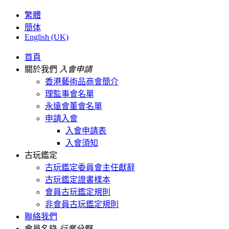
繁體
簡体
English (UK)
首頁
關於我們
入會申請
香港藝術品商會簡介
理監事會名單
永遠會董會名單
申請入會
入會申請表
入會須知
古玩鑑定
古玩鑑定委員會主任獻辭
古玩鑑定證書樣本
會員古玩鑑定規則
非會員古玩鑑定規則
聯絡我們
會員名錄
行業分野