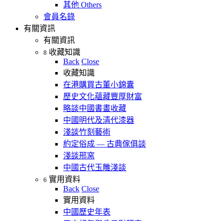
其他 Others
會員名錄
有關資訊
有關資訊
收藏知識
8
Back
Close
收藏知識
在港購買古董小錦囊
歷史文化蘊藏豐厚財富
略談中國書畫收藏
中國明代及清代漆器
淺談竹刻藝術
約定俗成 — 古典傢俱談
淺談邢窯
中國古代玉雕淺談
實用資料
6
Back
Close
實用資料
中國歷史年表