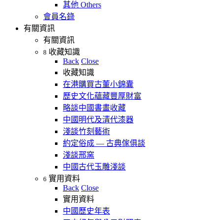
其他 Others
會員名錄
有關資訊
有關資訊
收藏知識
8
Back
Close
收藏知識
在港購買古董小錦囊
歷史文化蘊藏豐厚財富
略談中國書畫收藏
中國明代及清代漆器
淺談竹刻藝術
約定俗成 — 古典傢俱談
淺談邢窯
中國古代玉雕淺談
實用資料
6
Back
Close
實用資料
中國歷史年表