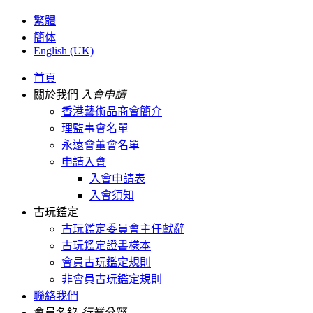
繁體
簡体
English (UK)
首頁
關於我們
入會申請
香港藝術品商會簡介
理監事會名單
永遠會董會名單
申請入會
入會申請表
入會須知
古玩鑑定
古玩鑑定委員會主任獻辭
古玩鑑定證書樣本
會員古玩鑑定規則
非會員古玩鑑定規則
聯絡我們
會員名錄
行業分野