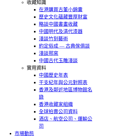
收藏知識
在港購買古董小錦囊
歷史文化蘊藏豐厚財富
略談中國書畫收藏
中國明代及清代漆器
淺談竹刻藝術
約定俗成 — 古典傢俱談
淺談邢窯
中國古代玉雕淺談
實用資料
中國歷史年表
干支紀年與公元對照表
香港及鄰近地區博物館名
錄
香港收藏家組織
全球拍賣公司資料
酒店、航空公司、運輸公
司
市場動態