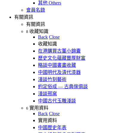
其他 Others
會員名錄
有關資訊
有關資訊
收藏知識
8
Back
Close
收藏知識
在港購買古董小錦囊
歷史文化蘊藏豐厚財富
略談中國書畫收藏
中國明代及清代漆器
淺談竹刻藝術
約定俗成 — 古典傢俱談
淺談邢窯
中國古代玉雕淺談
實用資料
6
Back
Close
實用資料
中國歷史年表