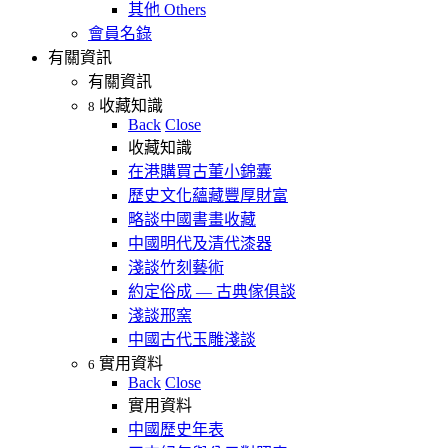
其他 Others
會員名錄
有關資訊
有關資訊
收藏知識
8
Back
Close
收藏知識
在港購買古董小錦囊
歷史文化蘊藏豐厚財富
略談中國書畫收藏
中國明代及清代漆器
淺談竹刻藝術
約定俗成 — 古典傢俱談
淺談邢窯
中國古代玉雕淺談
實用資料
6
Back
Close
實用資料
中國歷史年表