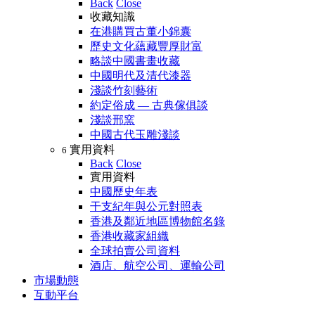
Back
Close
收藏知識
在港購買古董小錦囊
歷史文化蘊藏豐厚財富
略談中國書畫收藏
中國明代及清代漆器
淺談竹刻藝術
約定俗成 — 古典傢俱談
淺談邢窯
中國古代玉雕淺談
實用資料
6
Back
Close
實用資料
中國歷史年表
干支紀年與公元對照表
香港及鄰近地區博物館名錄
香港收藏家組織
全球拍賣公司資料
酒店、航空公司、運輸公司
市場動態
互動平台