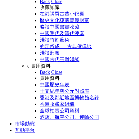
Back
Close
收藏知識
在港購買古董小錦囊
歷史文化蘊藏豐厚財富
略談中國書畫收藏
中國明代及清代漆器
淺談竹刻藝術
約定俗成 — 古典傢俱談
淺談邢窯
中國古代玉雕淺談
實用資料
6
Back
Close
實用資料
中國歷史年表
干支紀年與公元對照表
香港及鄰近地區博物館名錄
香港收藏家組織
全球拍賣公司資料
酒店、航空公司、運輸公司
市場動態
互動平台