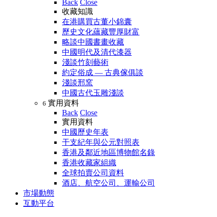
Back
Close
收藏知識
在港購買古董小錦囊
歷史文化蘊藏豐厚財富
略談中國書畫收藏
中國明代及清代漆器
淺談竹刻藝術
約定俗成 — 古典傢俱談
淺談邢窯
中國古代玉雕淺談
實用資料
6
Back
Close
實用資料
中國歷史年表
干支紀年與公元對照表
香港及鄰近地區博物館名錄
香港收藏家組織
全球拍賣公司資料
酒店、航空公司、運輸公司
市場動態
互動平台