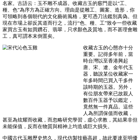
名家。古語云：玉不雕不成器。收藏古玉的竅門是以“工、
種、色”為序方為正確方向。理由是從雕工、圖案、造形，你
可領略到各個朝代的文化藝術風格，更可憑刀法鑑別真偽。但
現在市場上卻反其道而行之，流行“色、種、工”致令一些收藏
家買古玉有如買鑽石、翡翠，只求顏色及質地，而不甚理會雕
工，真可謂本末倒置矣。
收藏古玉的心態亦十分
重要。記得多年前，當
時台灣以至香港興起
唐、宋、遼、金年代玉
器，聽說某位收藏家一
年多時間已買入千多件
該時期的玉器。另外，
有位朋友帶來已故親人
數百件玉器予以鑑定，
竟然無一件真品。這些
人為所謂保值而收藏，
甚至為炫耀而收藏，而忽略研究學習，虛心求教，其結果非但
未能保值，反而在物質與精神上均造成巨大損失。
中國古代玉雕歷史悠久，現代仿製技藝高超，故此要達至明優