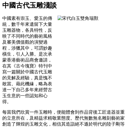
中國古代玉雕淺談
中國素有崇玉、愛玉的傳
統，數千年來遺留下大量
玉雕器物，各具特性，反
映了不同時代的藝術風格
及審美價值觀的演變過
程，涉獵其中，可謂妙趣
橫生，引人入勝。是次承
蒙香港藝術品商會邀請，
在其《古今瑰寶》特刊中
寫一篇關於中國古代玉雕
的見解及經驗，真是愧不
敢當。藉此機緣，略為表
達一下自己多年來經營古
玉生意的一些認知和心
得。
每當我們欣賞一件玉雕時，便能體會到作品背後工匠道器並重
的立意所在，及精益求精敬業態度。歷代無數無名雕刻藝術家
創造了輝煌的玉雕文化，相信其造詣絕不遜於明代的陸子剛等