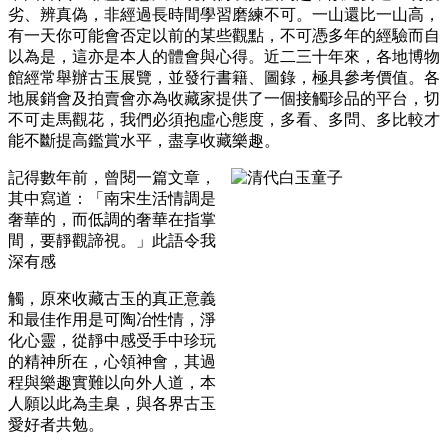
劣、辨真偽，非經過長時間學習磨練不可。一山還比一山高，
有一天你可能會否定以前的某些觀點，不可憑多年的經驗而自
以為是，這亦是本人的體會與心得。近二三十年來，各地博物
館經常舉辦古玉展覽，並發行書籍、圖錄，極具參考價值。各
地展銷會及拍賣會亦為收藏家提供了一個接觸珍品的平台，切
不可走馬觀花，我們必須抱虛心態度，多看、多問、多比較才
能不斷提高鑑賞水平，盡享收藏樂趣。
記得數年前，曾閱一篇文章，
其中寫道：「南宋生活情調是
奢華的，而低調的奢華在指掌
間，要靜觀諦視。」此語令我
深有感
觸，原來收藏古玉的真正意義
和最佳作用是可陶冶性情，淨
化心靈，從靜中感受手中珍玩
的精神所在，心領神會，其過
程與樂趣實難以向外人道，本
人願以此為圭臬，與各界古玉
愛好者共勉。