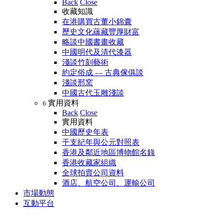
Back
Close
收藏知識
在港購買古董小錦囊
歷史文化蘊藏豐厚財富
略談中國書畫收藏
中國明代及清代漆器
淺談竹刻藝術
約定俗成 — 古典傢俱談
淺談邢窯
中國古代玉雕淺談
實用資料
6
Back
Close
實用資料
中國歷史年表
干支紀年與公元對照表
香港及鄰近地區博物館名錄
香港收藏家組織
全球拍賣公司資料
酒店、航空公司、運輸公司
市場動態
互動平台