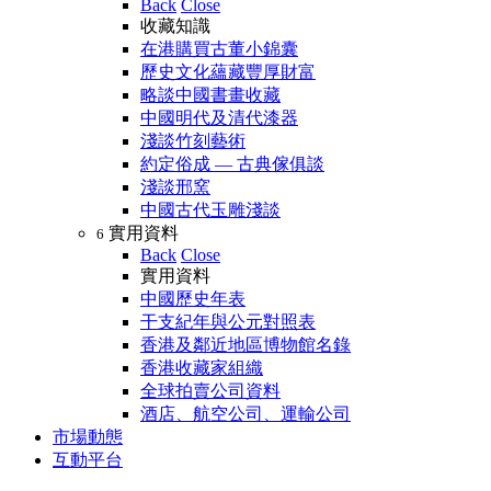
Back
Close
收藏知識
在港購買古董小錦囊
歷史文化蘊藏豐厚財富
略談中國書畫收藏
中國明代及清代漆器
淺談竹刻藝術
約定俗成 — 古典傢俱談
淺談邢窯
中國古代玉雕淺談
實用資料
6
Back
Close
實用資料
中國歷史年表
干支紀年與公元對照表
香港及鄰近地區博物館名錄
香港收藏家組織
全球拍賣公司資料
酒店、航空公司、運輸公司
市場動態
互動平台