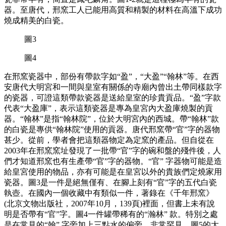
器。至唐代，邢窯工人已能用高質和精製的材料在高溫下成功
燒成精美的白瓷。
圖3
圖4
在邢窯瓷器中，部份有帶款字如“盈”，“大盈”“翰林”等。在西
安唐代大明宮和一間與皇室有關係的寺廟內曾出土帶同樣款字
的瓷器，可證這類帶款瓷器是送給皇室的珍貴貢品。“盈”字款
代表“大盈庫”，表示這類瓷器是專為皇宮內大盈庫燒製的貢
器。“翰林”是指“翰林院”，位於大明宮內的西城。帶“翰林”款
的白瓷是專供“翰林院”使用的貢器。唐代邢窯帶“官”字的器物
甚少。從前，學者會把這類器物定為定窯的產品。但自從在
2003年在邢窯窯址發現了一批帶“官”字的碗和盤的殘件後，人
們才知道邢窯也有生產帶“官”字的器物。“官” 字器物可能是造
給皇宮使用的物品，亦有可能是在皇宮以外的貴族們定燒家用
瓷器。圖3是一件是絕無僅有、在腳上刻有“官”字的五代白瓷
執壺。在國內一個收藏中有類似一件，著錄在《千年邢窯》
(北京文物出版社，2007年10月，139頁)裡面，但書上未有說
明是否帶有“官”字。圖4一件罐帶稀有的“瀚林” 款。特別之處
是在常見的“翰” 字旁加上三點水的偏旁，非常罕見。圖5的大