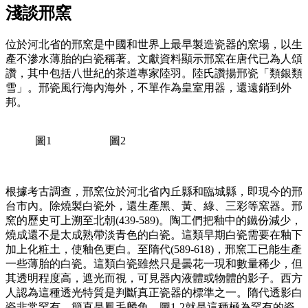
淺談邢窯
位於河北省的邢窯是中國和世界上最早製造瓷器的窯場，以生
產不滲水薄胎的白瓷稱著。文獻資料顯示邢窯在唐代已為人頌
讚，其中包括八世紀的茶道專家陸羽。陸氏讚揚邢瓷「類銀類
雪」。邢瓷風行海內海外，不單作為皇室用器，還遠銷到外
邦。
圖1
圖2
根據考古調查，邢窯位於河北省內丘縣和臨城縣，即現今的邢
台市內。除燒製白瓷外，還生產黑、黃、綠、三彩等窯器。邢
窯的歷史可上溯至北朝(439-589)。陶工們把釉中的鐵份減少，
燒成還不是太成熟帶淡青色的白瓷。這類早期白瓷需要在釉下
加上化粧土，使釉色更白。至隋代(589-618)，邢窯工已能生產
一些薄胎的白瓷。這類白瓷雖然只是曇花一現和數量稀少，但
其透明程度高，遮光而視，可見器內液體或物體的影子。西方
人認為這種透光特質是判斷真正瓷器的標準之一。隋代透影白
瓷非常罕有，簡直是鳳毛麟角。圖1-2就是這種極為罕有的瓷