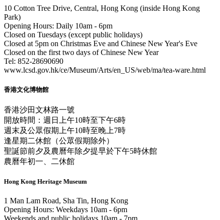
10 Cotton Tree Drive, Central, Hong Kong (inside Hong Kong
Park)
Opening Hours: Daily 10am - 6pm
Closed on Tuesdays (except public holidays)
Closed at 5pm on Christmas Eve and Chinese New Year's Eve
Closed on the first two days of Chinese New Year
Tel: 852-28690690
www.lcsd.gov.hk/ce/Museum/Arts/en_US/web/ma/tea-ware.html
香港文化博物館
香港沙田文林路一號
開放時間：週日上午10時至下午6時
週末及公眾假期上午10時至晚上7時
逢星期二休館（公眾假期除外）
聖誕節前夕及農曆年除夕提早於下午5時休館
農曆年初一、二休館
Hong Kong Heritage Museum
1 Man Lam Road, Sha Tin, Hong Kong
Opening Hours: Weekdays 10am - 6pm
Weekends and public holidays 10am - 7pm