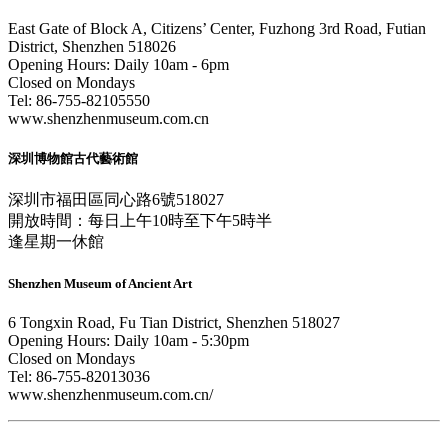
East Gate of Block A, Citizens’ Center, Fuzhong 3rd Road, Futian
District, Shenzhen 518026
Opening Hours: Daily 10am - 6pm
Closed on Mondays
Tel: 86-755-82105550
www.shenzhenmuseum.com.cn
深圳博物館古代藝術館
深圳市福田區同心路6號518027
開放時間：每日上午10時至下午5時半
逢星期一休館
Shenzhen Museum of Ancient Art
6 Tongxin Road, Fu Tian District, Shenzhen 518027
Opening Hours: Daily 10am - 5:30pm
Closed on Mondays
Tel: 86-755-82013036
www.shenzhenmuseum.com.cn/