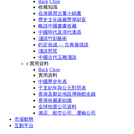
Back
Close
收藏知識
在港購買古董小錦囊
歷史文化蘊藏豐厚財富
略談中國書畫收藏
中國明代及清代漆器
淺談竹刻藝術
約定俗成 — 古典傢俱談
淺談邢窯
中國古代玉雕淺談
實用資料
6
Back
Close
實用資料
中國歷史年表
干支紀年與公元對照表
香港及鄰近地區博物館名錄
香港收藏家組織
全球拍賣公司資料
酒店、航空公司、運輸公司
市場動態
互動平台