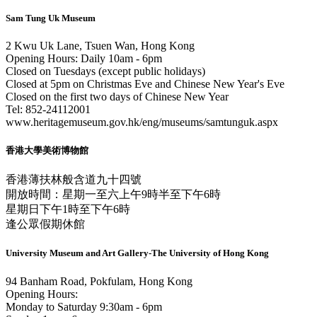
Sam Tung Uk Museum
2 Kwu Uk Lane, Tsuen Wan, Hong Kong
Opening Hours: Daily 10am - 6pm
Closed on Tuesdays (except public holidays)
Closed at 5pm on Christmas Eve and Chinese New Year's Eve
Closed on the first two days of Chinese New Year
Tel: 852-24112001
www.heritagemuseum.gov.hk/eng/museums/samtunguk.aspx
香港大學美術博物館
香港薄扶林般含道九十四號
開放時間：星期一至六上午9時半至下午6時
星期日下午1時至下午6時
逢公眾假期休館
University Museum and Art Gallery-The University of Hong Kong
94 Banham Road, Pokfulam, Hong Kong
Opening Hours:
Monday to Saturday 9:30am - 6pm