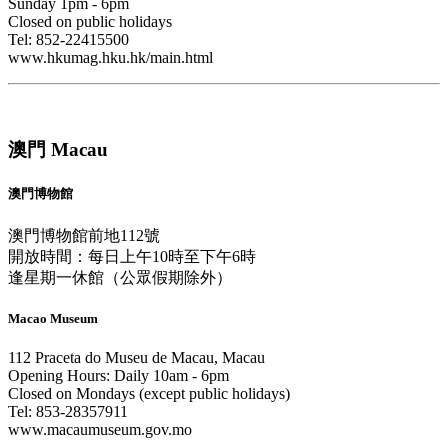
Sunday 1pm - 6pm
Closed on public holidays
Tel: 852-22415500
www.hkumag.hku.hk/main.html
澳門 Macau
澳門博物館
澳門博物館前地112號
開放時間：每日上午10時至下午6時
逢星期一休館（公眾假期除外）
Macao Museum
112 Praceta do Museu de Macau, Macau
Opening Hours: Daily 10am - 6pm
Closed on Mondays (except public holidays)
Tel: 853-28357911
www.macaumuseum.gov.mo