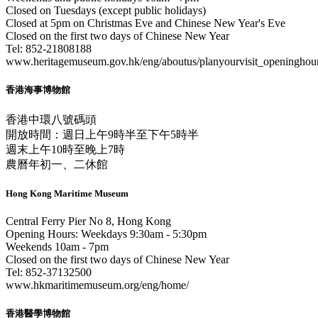
Closed on Tuesdays (except public holidays)
Closed at 5pm on Christmas Eve and Chinese New Year's Eve
Closed on the first two days of Chinese New Year
Tel: 852-21808188
www.heritagemuseum.gov.hk/eng/aboutus/planyourvisit_openinghou
香港海事博物館
香港中環八號碼頭
開放時間：週日上午9時半至下午5時半
週末上午10時至晚上7時
農曆年初一、二休館
Hong Kong Maritime Museum
Central Ferry Pier No 8, Hong Kong
Opening Hours: Weekdays 9:30am - 5:30pm
Weekends 10am - 7pm
Closed on the first two days of Chinese New Year
Tel: 852-37132500
www.hkmaritimemuseum.org/eng/home/
香港醫學博物館