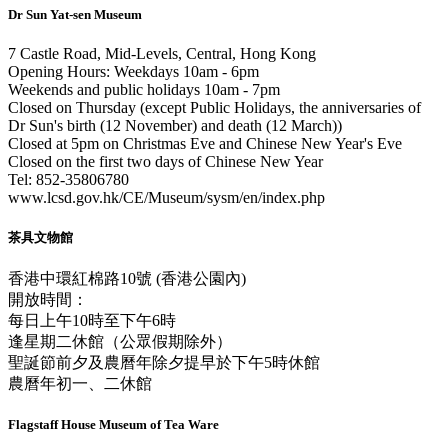
Dr Sun Yat-sen Museum
7 Castle Road, Mid-Levels, Central, Hong Kong
Opening Hours: Weekdays 10am - 6pm
Weekends and public holidays 10am - 7pm
Closed on Thursday (except Public Holidays, the anniversaries of
Dr Sun's birth (12 November) and death (12 March))
Closed at 5pm on Christmas Eve and Chinese New Year's Eve
Closed on the first two days of Chinese New Year
Tel: 852-35806780
www.lcsd.gov.hk/CE/Museum/sysm/en/index.php
茶具文物館
香港中環紅棉路10號 (香港公園內)
開放時間：
每日上午10時至下午6時
逢星期二休館（公眾假期除外）
聖誕節前夕及農曆年除夕提早於下午5時休館
農曆年初一、二休館
Flagstaff House Museum of Tea Ware