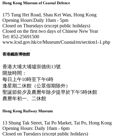
Hong Kong Museum of Coastal Defence
175 Tung Hei Road, Shau Kei Wan, Hong Kong
Opening Hours:Daily 10am - 5pm
Closed on Thursdays (except public holidays)
Closed on the first two days of Chinese New Year
Tel: 852-25691500
www.lcsd.gov.hk/ce/Museum/Coastal/en/section1-1.php
香港鐵路博物館
香港大埔大埔墟崇德街13號
開放時間：
每日上午10時至下午6時
逢星期二休館（公眾假期除外）
聖誕節前夕及農曆年除夕提早於下午5時休館
農曆年初一、二休館
Hong Kong Railway Museum
13 Shung Tak Street, Tai Po Market, Tai Po, Hong Kong
Opening Hours: Daily 10am - 6pm
Closed on Tuesdays (except public holidays)