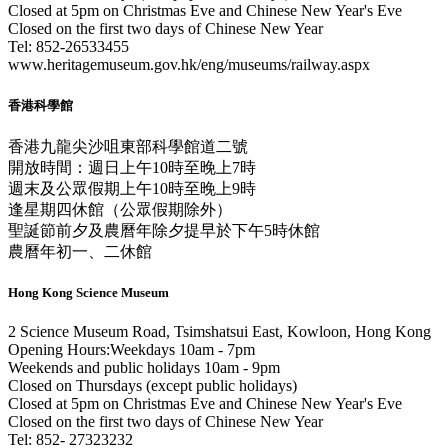
Closed at 5pm on Christmas Eve and Chinese New Year's Eve
Closed on the first two days of Chinese New Year
Tel: 852-26533455
www.heritagemuseum.gov.hk/eng/museums/railway.aspx
香港科學館
香港九龍尖沙咀東部科學館道二號
開放時間：週日上午10時至晚上7時
週末及公眾假期上午10時至晚上9時
逢星期四休館（公眾假期除外）
聖誕節前夕及農曆年除夕提早於下午5時休館
農曆年初一、二休館
Hong Kong Science Museum
2 Science Museum Road, Tsimshatsui East, Kowloon, Hong Kong
Opening Hours:Weekdays 10am - 7pm
Weekends and public holidays 10am - 9pm
Closed on Thursdays (except public holidays)
Closed at 5pm on Christmas Eve and Chinese New Year's Eve
Closed on the first two days of Chinese New Year
Tel: 852- 27323232