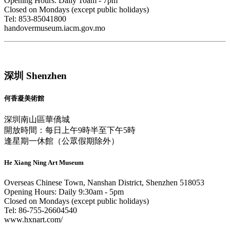
Opening Hours: Daily 10am - 7pm
Closed on Mondays (except public holidays)
Tel: 853-85041800
handovermuseum.iacm.gov.mo
深圳 Shenzhen
何香凝美術館
深圳南山區華僑城
開放時間：每日上午9時半至下午5時
逢星期一休館（公眾假期除外）
He Xiang Ning Art Museum
Overseas Chinese Town, Nanshan District, Shenzhen 518053
Opening Hours: Daily 9:30am - 5pm
Closed on Mondays (except public holidays)
Tel: 86-755-26604540
www.hxnart.com/