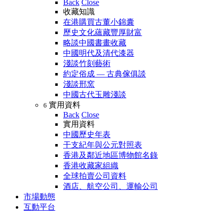
Back
Close
收藏知識
在港購買古董小錦囊
歷史文化蘊藏豐厚財富
略談中國書畫收藏
中國明代及清代漆器
淺談竹刻藝術
約定俗成 — 古典傢俱談
淺談邢窯
中國古代玉雕淺談
實用資料
6
Back
Close
實用資料
中國歷史年表
干支紀年與公元對照表
香港及鄰近地區博物館名錄
香港收藏家組織
全球拍賣公司資料
酒店、航空公司、運輸公司
市場動態
互動平台