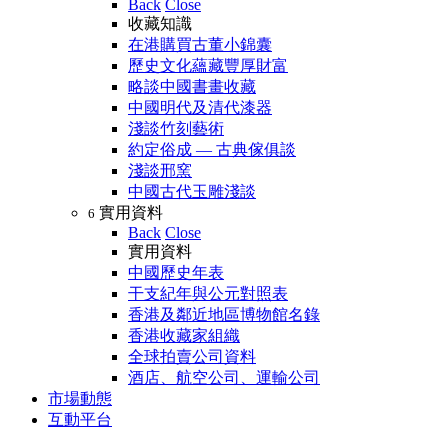
Back
Close
收藏知識
在港購買古董小錦囊
歷史文化蘊藏豐厚財富
略談中國書畫收藏
中國明代及清代漆器
淺談竹刻藝術
約定俗成 — 古典傢俱談
淺談邢窯
中國古代玉雕淺談
實用資料
6
Back
Close
實用資料
中國歷史年表
干支紀年與公元對照表
香港及鄰近地區博物館名錄
香港收藏家組織
全球拍賣公司資料
酒店、航空公司、運輸公司
市場動態
互動平台