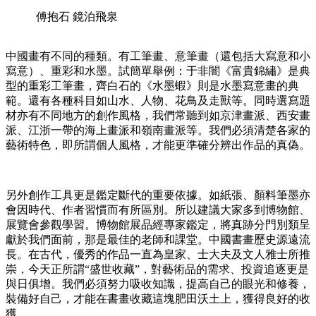
傅抱石 鏡泊飛泉
中國畫有不同的種類。有工筆畫、意筆畫（還包括大寫意和小
寫意）、重彩和水墨。試簡單舉例：于非闇《富貴錦繡》是典
型的重彩工筆畫，齊白石的《水墨蝦》則是水墨寫意畫的典
範。還有各種科目如山水、人物、花鳥及走獸等。同時選寫題
材亦有不同地方的創作風格，我們常聽到如京津畫派、西安畫
派、江浙一帶的海上畫派和嶺南畫派等。我們必須清楚各家的
藝術特色，即所謂個人風格，才能更準確分辨出作品的真偽。
另外創作工具更是鑑定斷代的重要依據。如紙張、顏料筆墨亦
會因時代、作者習慣而有所區別。所以建議大家多到博物館、
展覽會參觀學習。博物館展品經專家鑑定，將真跡分門別類呈
獻於我們面前，那是最佳的老師和課堂。中國書畫歷史源遠流
長。在古代，優秀的作品一直為皇家、士大夫及文人雅士所推
崇，今天正所謂“盛世收藏”，對藝術品的需求、投資追逐更是
與日俱增。我們必須努力吸收知識，提高自己的眼光和修養，
裝備好自己，才能在書畫收藏這塊肥田沃土上，獲得良好的收
獲。