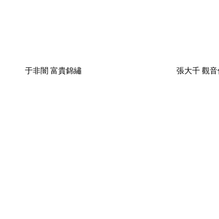
于非闇 富貴錦繡
張大千 觀音