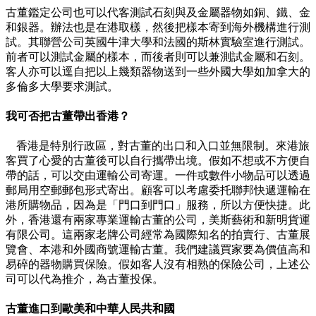
古董鑑定公司也可以代客測試石刻與及金屬器物如銅、鐵、金
和銀器。辦法也是在港取樣，然後把樣本寄到海外機構進行測
試。其聯營公司英國牛津大學和法國的斯林實驗室進行測試。
前者可以測試金屬的樣本，而後者則可以兼測試金屬和石刻。
客人亦可以逕自把以上幾類器物送到一些外國大學如加拿大的
多倫多大學要求測試。
我可否把古董帶出香港？
香港是特別行政區，對古董的出口和入口並無限制。來港旅
客買了心愛的古董後可以自行攜帶出境。假如不想或不方便自
帶的話，可以交由運輸公司寄運。一件或數件小物品可以透過
郵局用空郵郵包形式寄出。顧客可以考慮委托聯邦快遞運輸在
港所購物品，因為是「門口到門口」服務，所以方便快捷。此
外，香港還有兩家專業運輸古董的公司，美斯藝術和新明貨運
有限公司。這兩家老牌公司經常為國際知名的拍賣行、古董展
覽會、本港和外國商號運輸古董。我們建議買家要為價值高和
易碎的器物購買保險。假如客人沒有相熟的保險公司，上述公
司可以代為推介，為古董投保。
古董進口到歐美和中華人民共和國