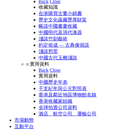
Back
Close
收藏知識
在港購買古董小錦囊
歷史文化蘊藏豐厚財富
略談中國書畫收藏
中國明代及清代漆器
淺談竹刻藝術
約定俗成 — 古典傢俱談
淺談邢窯
中國古代玉雕淺談
實用資料
6
Back
Close
實用資料
中國歷史年表
干支紀年與公元對照表
香港及鄰近地區博物館名錄
香港收藏家組織
全球拍賣公司資料
酒店、航空公司、運輸公司
市場動態
互動平台