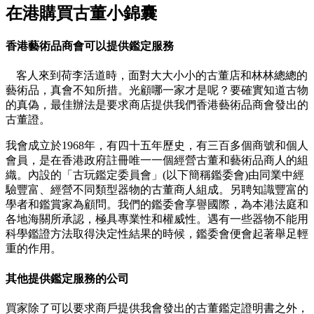
在港購買古董小錦囊
香港藝術品商會可以提供鑑定服務
客人來到荷李活道時，面對大大小小的古董店和林林總總的
藝術品，真會不知所措。光顧哪一家才是呢？要確實知道古物
的真偽，最佳辦法是要求商店提供我們香港藝術品商會發出的
古董證。
我會成立於1968年，有四十五年歷史，有三百多個商號和個人
會員，是在香港政府註冊唯一一個經營古董和藝術品商人的組
織。內設的「古玩鑑定委員會」(以下簡稱鑑委會)由同業中經
驗豐富、經營不同類型器物的古董商人組成。另聘知識豐富的
學者和鑑賞家為顧問。我們的鑑委會享譽國際，為本港法庭和
各地海關所承認，極具專業性和權威性。遇有一些器物不能用
科學鑑證方法取得決定性結果的時候，鑑委會便會起著舉足輕
重的作用。
其他提供鑑定服務的公司
買家除了可以要求商戶提供我會發出的古董鑑定證明書之外，