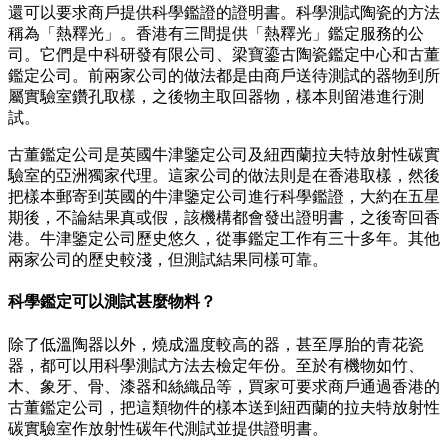
還可以要求商戶提供科學鑑證的證明書。科學測試陶瓷的方法
稱為「熱釋光」。香港有三間提供「熱釋光」鑑定服務的公
司。它們是中科研發有限公司、梁寶鎏古陶瓷鑑定中心和古董
鑑定公司。前兩家公司的做法都是由商戶送待測試的器物到所
屬實驗室鑽孔取樣，之後物主取回器物，樣本則留港進行測
試。
古董鑑定公司是英國牛津鑒定公司及紐西蘭拉夫特放射性碳實
驗室的亞洲獨家代理。這家公司的做法則是在香港取樣，然後
把樣本郵寄到英國的牛津鑒定公司進行科學鑑證，大約在五星
期後，不論結果真或假，該機構都會發出證明書，之後寄回香
港。牛津鑒定公司歷史悠久，從事鑑定工作有三十多年。其他
兩家公司的歷史較淺，但測試結果同樣可靠。
科學鑑定可以測試甚麼物料？
除了低溫陶器以外，燒成溫度較高的器，甚至厚胎的青花瓷
器，都可以用科學測試方法去檢定年份。至於有機物如竹、
木、象牙、骨、漆器和絲織品等，買家可要求商戶通過香港的
古董鑑定公司，把這類物件的樣本送到紐西蘭的拉夫特放射性
碳實驗室作放射性碳年代測試並提供證明書。