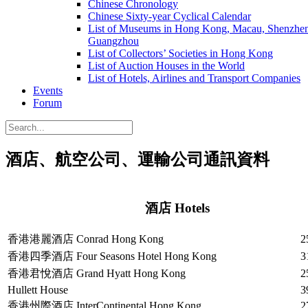
Chinese Chronology
Chinese Sixty-year Cyclical Calendar
List of Museums in Hong Kong, Macau, Shenzhe
Guangzhou
List of Collectors’ Societies in Hong Kong
List of Auction Houses in the World
List of Hotels, Airlines and Transport Companies
Events
Forum
酒店、航空公司、運輸公司通訊資料
酒店 Hotels
香港港麗酒店 Conrad Hong Kong
2
香港四季酒店 Four Seasons Hotel Hong Kong
3
香港君悅酒店 Grand Hyatt Hong Kong
2
Hullett House
3
香港州際酒店 InterContinental Hong Kong
2