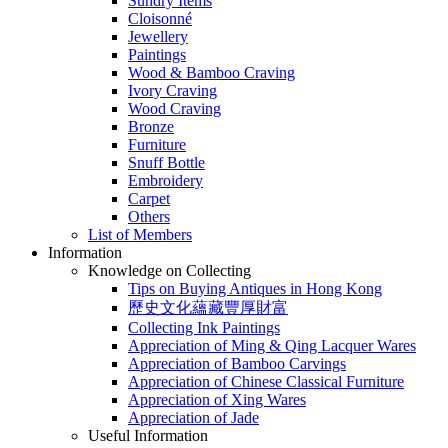
Sundry Items
Cloisonné
Jewellery
Paintings
Wood & Bamboo Craving
Ivory Craving
Wood Craving
Bronze
Furniture
Snuff Bottle
Embroidery
Carpet
Others
List of Members
Information
Knowledge on Collecting
Tips on Buying Antiques in Hong Kong
歷史文化蘊藏豐厚財富
Collecting Ink Paintings
Appreciation of Ming & Qing Lacquer Wares
Appreciation of Bamboo Carvings
Appreciation of Chinese Classical Furniture
Appreciation of Xing Wares
Appreciation of Jade
Useful Information