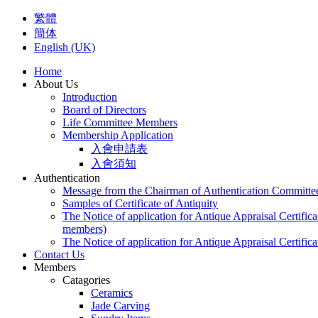
繁體
簡体
English (UK)
Home
About Us
Introduction
Board of Directors
Life Committee Members
Membership Application
入會申請表
入會須知
Authentication
Message from the Chairman of Authentication Committe
Samples of Certificate of Antiquity
The Notice of application for Antique Appraisal Certifica
members)
The Notice of application for Antique Appraisal Certifica
Contact Us
Members
Catagories
Ceramics
Jade Carving