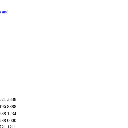
n and
521 3838
196 8888
588 1234
988 0000
721 1211