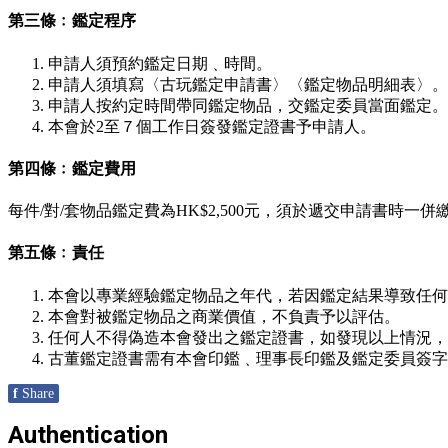
第三條﹕鑑定程序
申請人須預約鑑定日期﹑時間。
申請人須填寫〈古玩鑑定申請書〉〈鑑定物品明細表〉。
申請人按約定時間帶同鑑定物品，交鑑定委員當面鑑定。
本會於2至７個工作日簽發鑑定證書予申請人。
第四條﹕鑑定費用
每件/對/套物品鑑定費為HK$2,500元，須於遞交申請書時
第五條﹕責任
本會以專業經驗鑑定物品之年代，若因鑑定結果導致任何
本會對被鑑定物品之商業價值，不負責予以評估。
任何人不得偽造本會發出之鑑定證書，如發現以上情況，
古董鑑定證書需有本會印鑑﹑理事長印鑑及鑑定委員簽字
f
Share
Authentication