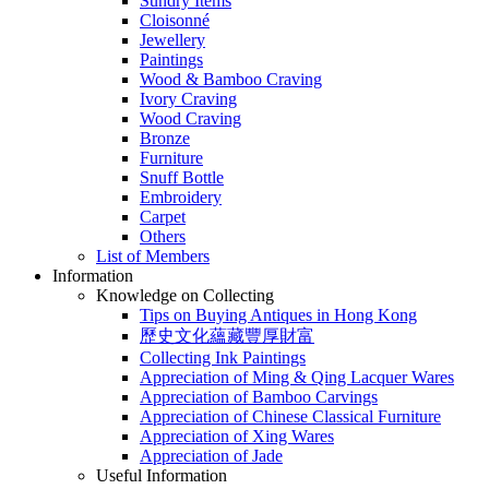
Sundry Items
Cloisonné
Jewellery
Paintings
Wood & Bamboo Craving
Ivory Craving
Wood Craving
Bronze
Furniture
Snuff Bottle
Embroidery
Carpet
Others
List of Members
Information
Knowledge on Collecting
Tips on Buying Antiques in Hong Kong
歷史文化蘊藏豐厚財富
Collecting Ink Paintings
Appreciation of Ming & Qing Lacquer Wares
Appreciation of Bamboo Carvings
Appreciation of Chinese Classical Furniture
Appreciation of Xing Wares
Appreciation of Jade
Useful Information