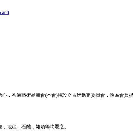
n and
信心，香港藝術品商會(本會)特設立古玩鑑定委員會，除為會員
畫﹑地毯﹑石雕﹑雜項等均屬之。