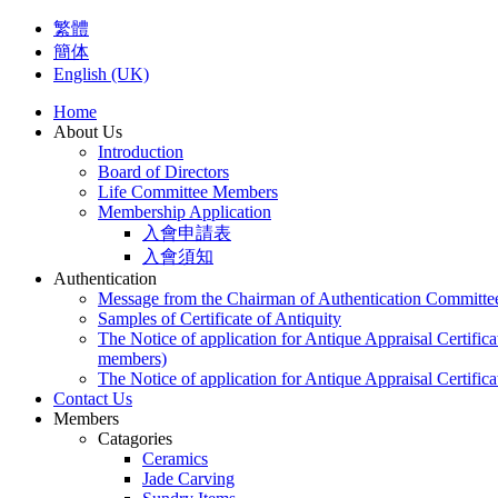
繁體
簡体
English (UK)
Home
About Us
Introduction
Board of Directors
Life Committee Members
Membership Application
入會申請表
入會須知
Authentication
Message from the Chairman of Authentication Committe
Samples of Certificate of Antiquity
The Notice of application for Antique Appraisal Certifica
members)
The Notice of application for Antique Appraisal Certifica
Contact Us
Members
Catagories
Ceramics
Jade Carving