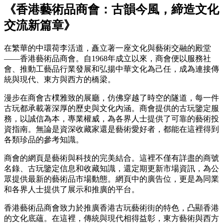
《香港藝術品商會：古韻今風，締造文化
交流新篇章》
在繁華的中環荷李活道，矗立著一座文化與藝術交融的殿堂
——香港藝術品商會。自1968年成立以來，商會便以服務社
會、推動工藝品行業發展和弘揚中華文化為己任，成為連接傳
統與現代、東方與西方的橋梁。
漫步在商會古樸雅致的展廳，仿佛穿越了時空的隧道，每一件
古玩都承載著深厚的歷史與文化內涵。商會提供的古玩鑒定服
務，以誠信為本，專業權威，為各界人士提供了可靠的藝術投
資指南。無論是資深收藏家還是藝術愛好者，都能在這裡得到
各類珍品的參考知識。
商會的網頁是藝術與科技的完美結合。這裡不僅有詳盡的商號
名錄、古玩鑒定信息和收藏知識，還定期更新市場資訊，為公
眾提供最新的藝術品市場動態。網頁中的廣告位，更是為同業
和各界人士提供了展示和推廣的平台。
香港藝術品商會致力於推廣香港古玩藝術街的特色，凸顯香港
的文化底蘊。在這裡，傳統與現代相得益彰，東方藝術與西方