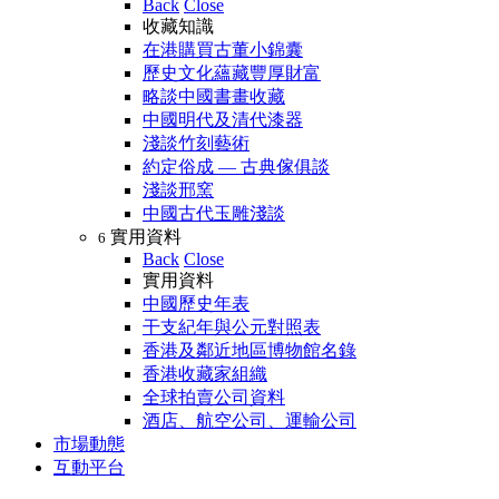
Back
Close
收藏知識
在港購買古董小錦囊
歷史文化蘊藏豐厚財富
略談中國書畫收藏
中國明代及清代漆器
淺談竹刻藝術
約定俗成 — 古典傢俱談
淺談邢窯
中國古代玉雕淺談
實用資料
6
Back
Close
實用資料
中國歷史年表
干支紀年與公元對照表
香港及鄰近地區博物館名錄
香港收藏家組織
全球拍賣公司資料
酒店、航空公司、運輸公司
市場動態
互動平台